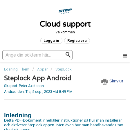
Cloud support
Välkommen
Logga in
Registrera
Lösning – hem
Appar
StepLock
Steplock App Android
Skriv ut
Skapad: Peter Axelsson
Ändrad den: Tis, 5 sep., 2023 vid 8:49 F.M.
Inledning
Detta PDF-Dokument innehåller instruktioner på hur man installerar
och aktiverar Steplock appen.
Men även hur man handhavande utav
steplock appen.