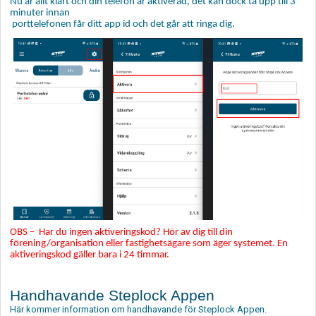
Nu är allt klart och din telefon är aktiverad, det kan dock ta upp till 3
minuter innan
porttelefonen får ditt app id och det går att ringa dig.
OBS – Har du ingen aktiveringskod? Hör av dig till din
förening/organisation eller fastighetsägare som äger systemet. En
aktiveringskod gäller bara i 24 timmar.
Handhavande Steplock Appen
Här kommer information om handhavande för Steplock Appen.