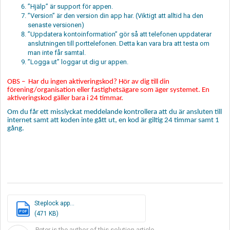
”Hjälp” är support för appen.
”Version” är den version din app har. (Viktigt att alltid ha den
senaste versionen)
”Uppdatera kontoinformation” gör så att telefonen uppdaterar
anslutningen till porttelefonen. Detta kan vara bra att testa om
man inte får samtal.
”Logga ut” loggar ut dig ur appen.
OBS – Har du ingen aktiveringskod? Hör av dig till din
förening/organisation eller fastighetsägare som äger systemet. En
aktiveringskod gäller bara i 24 timmar.
Om du får ett misslyckat meddelande kontrollera att du är ansluten till
internet samt att koden inte gått ut, en kod är giltig 24 timmar samt 1
gång.
Steplock app...
PDF
(471 KB)
Peter is the author of this solution article.