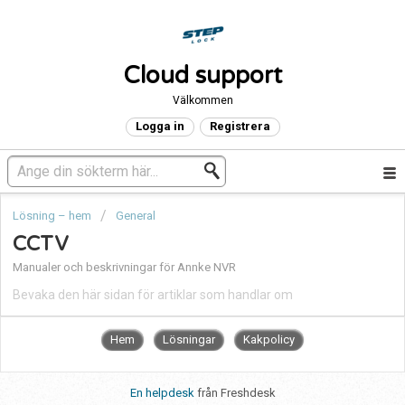
Cloud support
Välkommen
Logga in
Registrera
Lösning – hem
General
CCTV
Manualer och beskrivningar för Annke NVR
Bevaka den här sidan för artiklar som handlar om
Hem
Lösningar
Kakpolicy
En helpdesk
från Freshdesk