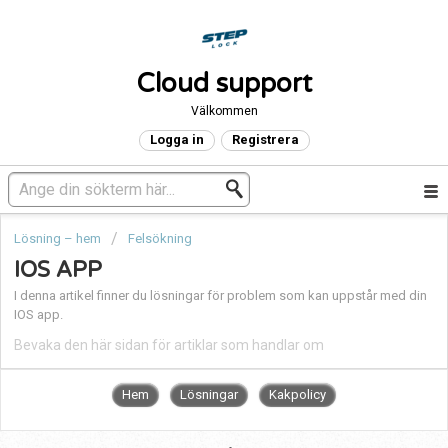
Cloud support
Välkommen
Logga in
Registrera
Lösning – hem
Felsökning
IOS APP
I denna artikel finner du lösningar för problem som kan uppstår med din
IOS app.
Bevaka den här sidan för artiklar som handlar om
Hem
Lösningar
Kakpolicy