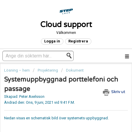
Cloud support
Välkommen
Logga in
Registrera
Lösning – hem
Projektering
Dokument
Systemuppbyggnad porttelefoni och
passage
Skriv ut
Skapad: Peter Axelsson
Ändrad den: Ons, 9 juni, 2021 vid 9:41 F.M.
Nedan visas en schematisk bild över systemets uppbyggnad.