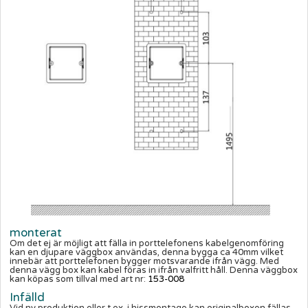
monterat
Om det ej är möjligt att fälla in porttelefonens kabelgenomföring
kan en djupare väggbox användas, denna bygga ca 40mm vilket
innebär att porttelefonen bygger motsvarande ifrån vägg. Med
denna vägg box kan kabel föras in ifrån valfritt håll. Denna väggbox
kan köpas som tillval med art nr:
153-008
Infälld
Vid ny produktion eller t.ex. i hissmontage kan originalboxen fällas