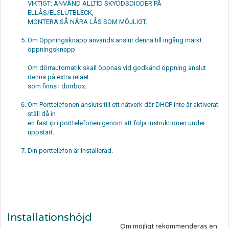
VIKTIGT: ANVÄND ALLTID SKYDDSDIODER PÅ
ELLÅS/ELSLUTBLECK,
MONTERA SÅ NÄRA LÅS SOM MÖJLIGT.
Om Öppningsknapp används anslut denna till ingång märkt
öppningsknapp
Om dörrautomatik skall öppnas vid godkänd öppning anslut
denna på extra reläet
som finns i dörrbox.
Om Porttelefonen ansluts till ett nätverk där DHCP inte är aktiverat
ställ då in
en fast ip i porttelefonen genom att följa instruktionen under
uppstart.
Din porttelefon är installerad.
Installationshöjd
Om möjligt rekommenderas en