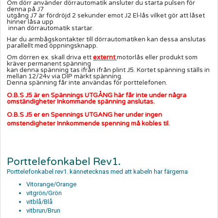
Om dörr använder dörrautomatik ansluter du starta pulsen för
denna på J7
utgång J7 är fördröjd 2 sekunder emot J2 El-lås vilket gör att låset
hinner låsa upp
innan dörrautomatik startar.
Har du armbågskontakter till dörrautomatiken kan dessa anslutas
parallellt med öppningsknapp.
Om dörren ex. skall driva ett
externt
motorlås eller produkt som
kräver permanent spänning
kan denna spänning tas ifrån ifrån plint J5. Kortet spänning ställs in
mellan 12/24v via DIP märkt spänning.
Denna spänning får inte användas för porttelefonen.
O.B.S J5 är en Spännings UTGÅNG här får inte under några
omständigheter Inkommande spänning anslutas.
O.B.S J5 er en Spennings UTGANG her under ingen
omstendigheter Innkommende spenning må kobles til.
Porttelefonkabel Rev1.
Porttelefonkabel rev1. kännetecknas med att kabeln har färgerna
Vitorange/Orange
vitgrön/Grön
vitblå/Blå
vitbrun/Brun