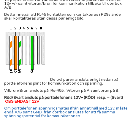
12v +/- samt vitbrun/brun för kommunikation tillbaka till dörrbox
A/B.
Detta innebär att RJ45 kontakten som kontakteras i R29s ände
skall kontakteras utan dessa par enligt bild.
De två paren ansluts enligt nedan på
porttelefonens plint för kommunikation och spänning.
Vitbrun/Brun ansluts på Rs-485. Vitbrun på A samt brun på B.
Röd/Svart ansluts på porttelefonens 12V+ (RÖD) resp. – (Svart)
OBS ENDAST 12V
Om porttelefonen spänningsmatas ifrån annat håll med 12v. måste
endå A/B samt GND ifrån dörrbox anslutas för att få samma
spänningspotential för kommunikationen.