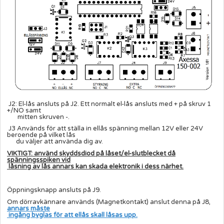
J2: El-lås ansluts på J2. Ett normalt el-lås ansluts med + på skruv 1
+/NO samt
mitten skruven -.
J3 Används för att ställa in ellås spänning mellan 12V eller 24V
beroende på vilket lås
du väljer att använda dig av.
VIKTIGT: använd skyddsdiod på låset/el-slutblecket då
spänningsspiken vid
låsning av lås annars kan skada elektronik i dess närhet.
Öppningsknapp ansluts på J9.
Om dörravkännare används (Magnetkontakt) anslut denna på J8,
annars måste
ingång byglas för att ellås skall låsas upp.