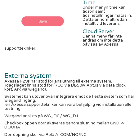
Time
Under menyn time kan
tidzon samt
tidsinställningar matas in.
Detta är normalt redan
inställt vid leverans.
Cloud Server
Denna meny får inte
ändras om inte detta
påvisas av Axessa
supporttekniker.
Externa system
Axessa R29s har stöd för anslutning till externa system.
idagsläget finns stöd för (RCO via DB50w, Aptus via data clock
kort, Arx via wiegand).
Systemet kan utöver ovan integrera emot de flesta system som har
wiegand ingång,
en Axessa supporttekniker kan vara behjälplig vid installation eller
testning.
Wiegand ansluts på WG_D0 / WG_D1
Checkbox öppen dörr aktiveras genom slutning mellan GND ->
DOORA
Dörröppning sker via Relä A COM/NO/NC