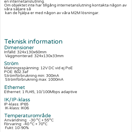
en internetanslutning.
Om objektet inte har tillgång internetanslutning kontakta någon av
våra säljare så
kan de hjälpa er med någon av våra M2M lösningar.
Teknisk information
Dimensioner
Infälld: 324x130x60mm
Väggmonterad: 324x130x33mm
Ström
Matningsspänning: 12V DC vid ej PoE
POE: 802.3af
Strömförbrukning min: 300mA
Strömförbrukning max: 1000mA
Ethernet
Ethernet: 1 RJ45, 10/100Mbps adaptive
IK/IP-klass
IP-klass: IP65
IK-klass: IK06
Temperaturområde
Användning: -
30 °
C + 55°C
Förvaring: -40
°
C + 70°C
Fukt: 10-90%