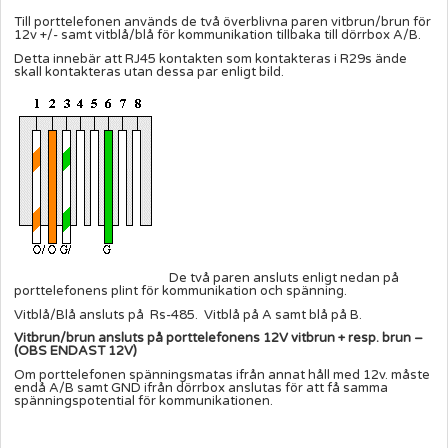
Till porttelefonen används de två överblivna paren vitbrun/brun för
12v +/- samt vitblå/blå för kommunikation tillbaka till dörrbox A/B.
Detta innebär att RJ45 kontakten som kontakteras i R29s ände
skall kontakteras utan dessa par enligt bild.
De två paren ansluts enligt nedan på
porttelefonens plint för kommunikation och spänning.
Vitblå/Blå ansluts på Rs-485. Vitblå på A samt blå på B.
Vitbrun/brun ansluts på porttelefonens 12V vitbrun + resp. brun –
(OBS ENDAST 12V)
Om porttelefonen spänningsmatas ifrån annat håll med 12v. måste
endå A/B samt GND ifrån dörrbox anslutas för att få samma
spänningspotential för kommunikationen.