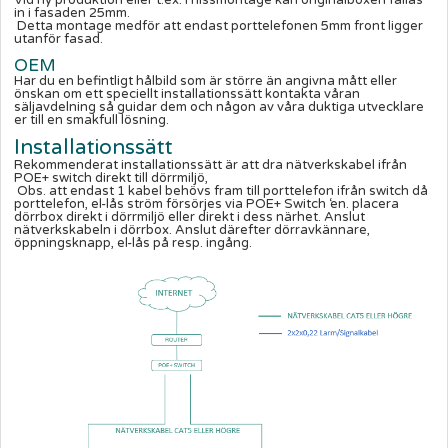
in i fasaden 25mm.
Detta montage medför att endast porttelefonen 5mm front ligger
utanför fasad.
OEM
Har du en befintligt hålbild som är större än angivna mått eller
önskan om ett speciellt installationssätt kontakta våran
säljavdelning så guidar dem och någon av våra duktiga utvecklare
er till en smakfull lösning.
Installationssätt
Rekommenderat installationssätt är att dra nätverkskabel ifrån
POE+ switch direkt till dörrmiljö,
Obs. att endast 1 kabel behövs fram till porttelefon ifrån switch då
porttelefon, el-lås ström försörjes via POE+ Switch ‘en. placera
dörrbox direkt i dörrmiljö eller direkt i dess närhet. Anslut
nätverkskabeln i dörrbox. Anslut därefter dörravkännare,
öppningsknapp, el-lås på resp. ingång.