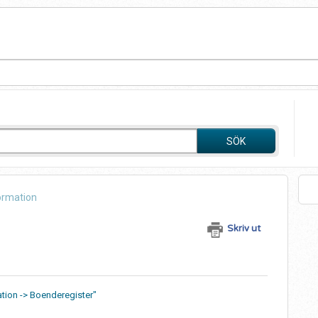
SÖK
ormation
Skriv ut
mation -> Boenderegister"