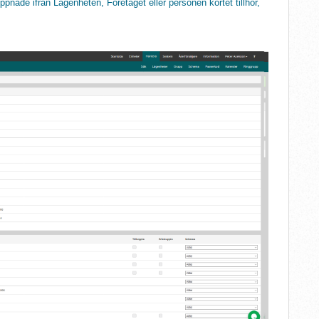
pnade ifrån Lägenheten, Företaget eller personen kortet tillhör,