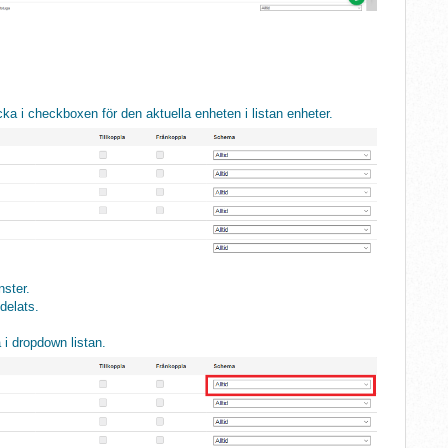
ecka i checkboxen för den aktuella enheten i listan enheter.
nster.
ldelats.
 i dropdown listan.