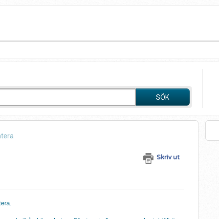
SÖK
tera
Skriv ut
tera.