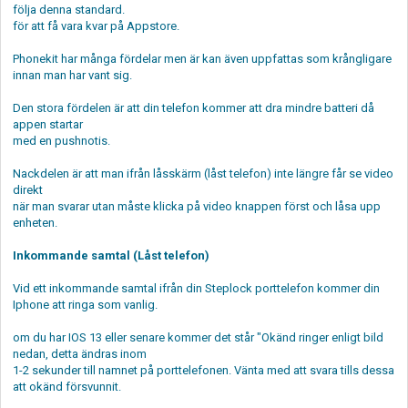
följa denna standard.
för att få vara kvar på Appstore.
Phonekit har många fördelar men är kan även uppfattas som krångligare
innan man har vant sig.
Den stora fördelen är att din telefon kommer att dra mindre batteri då
appen startar
med en pushnotis.
Nackdelen är att man ifrån låsskärm (låst telefon) inte längre får se video
direkt
när man svarar utan måste klicka på video knappen först och låsa upp
enheten.
Inkommande samtal (Låst telefon)
Vid ett inkommande samtal ifrån din Steplock porttelefon kommer din
Iphone att ringa som vanlig.
om du har IOS 13 eller senare kommer det står "Okänd ringer enligt bild
nedan, detta ändras inom
1-2 sekunder till namnet på porttelefonen. Vänta med att svara tills dessa
att okänd försvunnit.